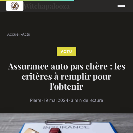
Witchapalooza
Accueil
›
Actu
ACTU
Assurance auto pas chère : les
critères à remplir pour
l'obtenir
Pierre
•
19 mai 2024
•
3 min de lecture