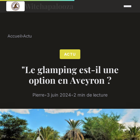
Witchapalooza
Accueil
›
Actu
ACTU
"Le glamping est-il une
option en Aveyron ?
Pierre
•
3 juin 2024
•
2 min de lecture