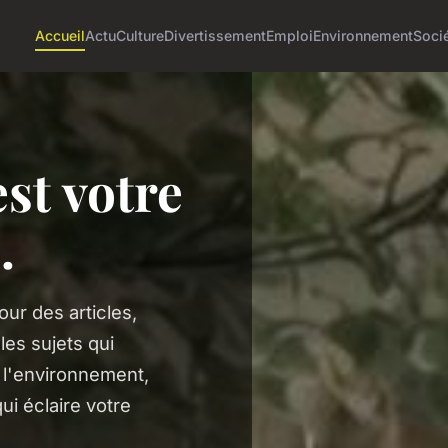
Accueil
Actu
Culture
Divertissement
Emploi
Environnement
Soci
est votre
e
.
ur des articles,
les sujets qui
à l'environnement,
i éclaire votre