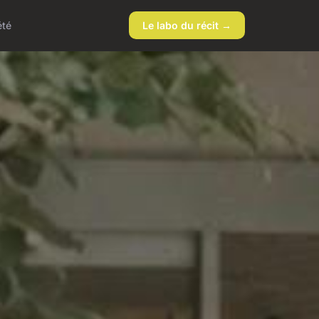
été
Le labo du récit →