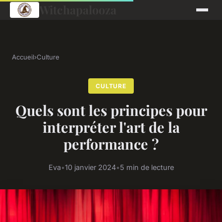
Witchapalooza
Accueil
›
Culture
CULTURE
Quels sont les principes pour
interpréter l'art de la
performance ?
Eva
•
10 janvier 2024
•
5 min de lecture