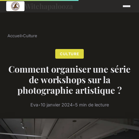
Witchapalooza
Accueil
›
Culture
CULTURE
Comment organiser une série
de workshops sur la
photographie artistique ?
Eva
•
10 janvier 2024
•
5 min de lecture