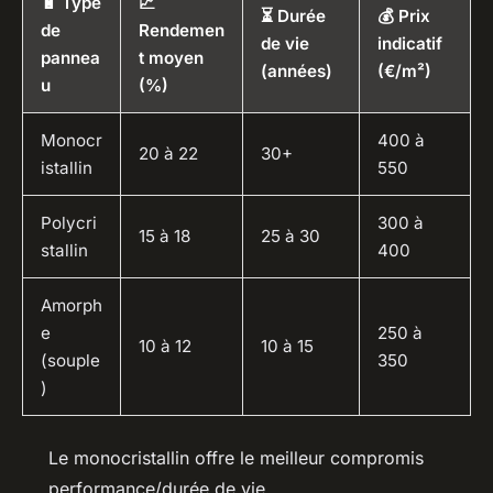
🔋 Type
📈
⏳ Durée
💰 Prix
de
Rendemen
de vie
indicatif
pannea
t moyen
(années)
(€/m²)
u
(%)
Monocr
400 à
20 à 22
30+
istallin
550
Polycri
300 à
15 à 18
25 à 30
stallin
400
Amorph
e
250 à
10 à 12
10 à 15
(souple
350
)
Le monocristallin offre le meilleur compromis
performance/durée de vie.