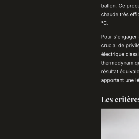
ballon. Ce proc
chaude très eff
°C.
Pour s'engager 
crucial de privi
électrique class
thermodynamique
résultat équivale
apportant une lé
Les critère