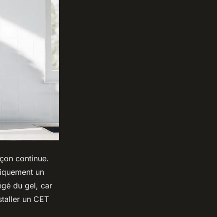
açon continue.
piquement un
égé du gel, car
staller un CET