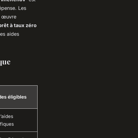
dépense. Les
n œuvre
rêt à taux zéro
ces aides
que
des éligibles
’aides
fiques