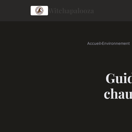
Witchapalooza
Accueil
›
Environnement
Guid
chau