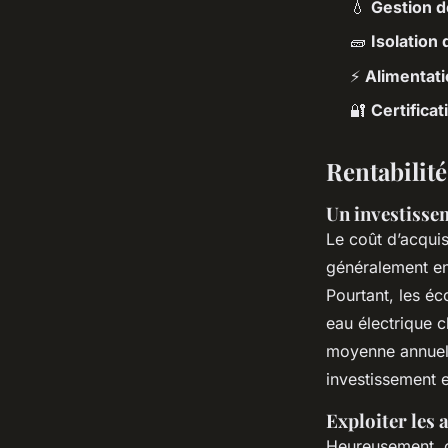
💧
Gestion 
🧱
Isolation
⚡
Alimentati
🔐
Certifica
Rentabilit
Un investisse
Le coût d’acquis
généralement e
Pourtant, les é
eau électrique c
moyenne annuelle
investissement 
Exploiter les 
Heureusement, ce