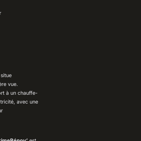
r
situe
ère vue.
rt à un chauffe-
tricité, avec une
ur
rimeRénov’
est