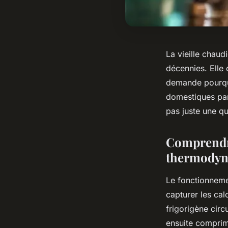
La vieille chaud
décennies. Elle 
demande pourquo
domestiques par
pas juste une q
Comprendre
thermody
Le fonctionneme
capturer les cal
frigorigène circu
ensuite comprimé