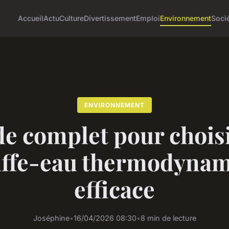
Accueil
Actu
Culture
Divertissement
Emploi
Environnement
Soci
ENVIRONNEMENT
e complet pour chois
ffe-eau thermodyna
efficace
Joséphine
•
16/04/2026 08:30
•
8 min de lecture