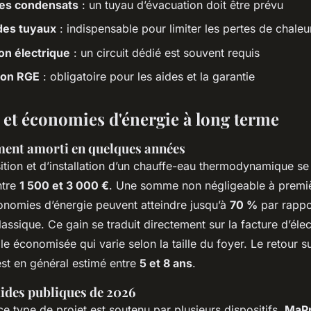
des condensats
: un tuyau d’évacuation doit être prévu
 des tuyaux
: indispensable pour limiter les pertes de chaleu
on électrique
: un circuit dédié est souvent requis
tion RGE
: obligatoire pour les aides et la garantie
é et économies d'énergie à long terme
ment amorti en quelques années
ition et d’installation d’un chauffe-eau thermodynamique se 
ntre
1 500 et 3 000 €
. Une somme non négligeable à premi
conomies d’énergie peuvent atteindre jusqu’à
70 %
par rappo
lassique. Ce gain se traduit directement sur la facture d’élec
 économisée qui varie selon la taille du foyer. Le retour s
est en général estimé entre
5 et 8 ans
.
aides publiques de 2026
 type de projet est soutenu par plusieurs dispositifs.
MaP