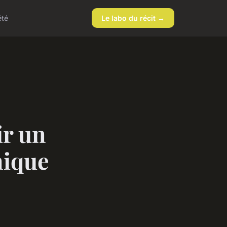
été
Le labo du récit →
ir un
mique